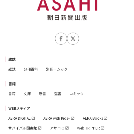
雑誌
雑誌
分冊百科
別冊・ムック
書籍
書籍
文庫
新書
選書
コミック
WEBメディア
AERA DIGITAL
AERA with Kids+
AERA Books
サバイバル図書館
アサコミ
web TRIPPER