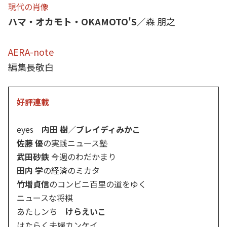
現代の肖像
ハマ・オカモト・OKAMOTO'S
／森 朋之
AERA-note
編集長敬白
好評連載
eyes
内田 樹
／
ブレイディみかこ
佐藤 優
の実践ニュース塾
武田砂鉄
今週のわだかまり
田内 学
の経済のミカタ
竹増貞信
のコンビニ百里の道をゆく
ニュースな将棋
あたしンち
けらえいこ
はたらく夫婦カンケイ