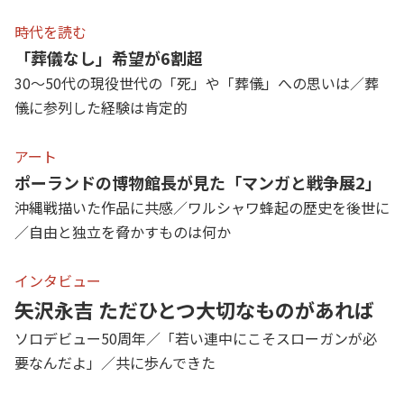
時代を読む
「葬儀なし」希望が6割超
30～50代の現役世代の「死」や「葬儀」への思いは／葬
儀に参列した経験は肯定的
アート
ポーランドの博物館長が見た「マンガと戦争展2」
沖縄戦描いた作品に共感／ワルシャワ蜂起の歴史を後世に
／自由と独立を脅かすものは何か
インタビュー
矢沢永吉 ただひとつ大切なものがあれば
ソロデビュー50周年／「若い連中にこそスローガンが必
要なんだよ」／共に歩んできた