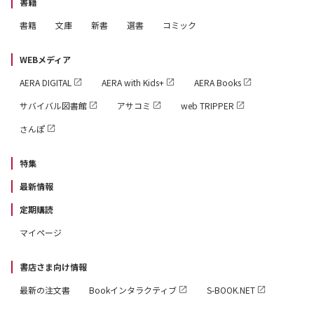
書籍
書籍
文庫
新書
選書
コミック
WEBメディア
AERA DIGITAL
AERA with Kids+
AERA Books
サバイバル図書館
アサコミ
web TRIPPER
さんぽ
特集
最新情報
定期購読
マイページ
書店さま向け情報
最新の注文書
Bookインタラクティブ
S-BOOK.NET