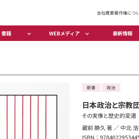
会社概要
著作権につ
書籍
WEBメディア
最新情報
新書
政治
日本政治と宗教
その実像と歴史的変遷
蔵前 勝久 著 ／ 中北 浩
ISBN：978402295344