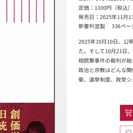
定価：1100円（税込）
発売日：2025年11月1
新書判並製 336ペー
2025年10月10日
た。そして10月21
相銃撃事件の裁判が始
政治と宗教はどんな関
衛、選挙制度、政党シ
創価学会、旧統一教会
会議、立正佼成会の歴
係者の証言と多数の資