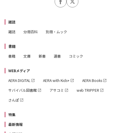
雑誌
雑誌
分冊百科
別冊・ムック
書籍
書籍
文庫
新書
選書
コミック
WEBメディア
AERA DIGITAL
AERA with Kids+
AERA Books
サバイバル図書館
アサコミ
web TRIPPER
さんぽ
特集
最新情報