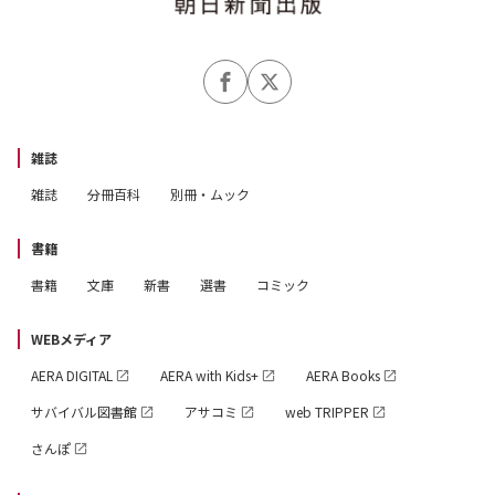
雑誌
雑誌
分冊百科
別冊・ムック
書籍
書籍
文庫
新書
選書
コミック
WEBメディア
AERA DIGITAL
AERA with Kids+
AERA Books
サバイバル図書館
アサコミ
web TRIPPER
さんぽ