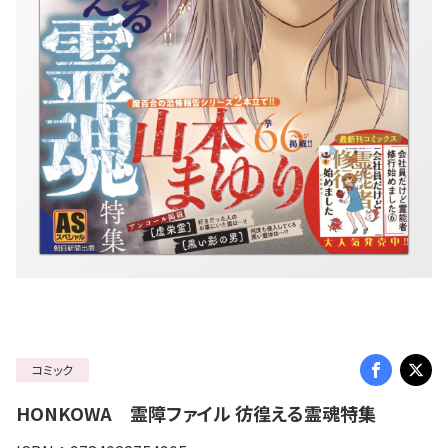
コミック
HONKOWA 霊障ファイル 彷徨える霊魂特集