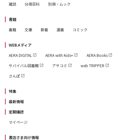
雑誌
分冊百科
別冊・ムック
書籍
書籍
文庫
新書
選書
コミック
WEBメディア
AERA DIGITAL
AERA with Kids+
AERA Books
サバイバル図書館
アサコミ
web TRIPPER
さんぽ
特集
最新情報
定期購読
マイページ
書店さま向け情報