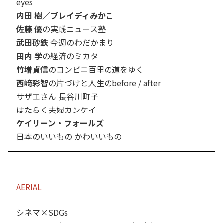
eyes
内田 樹／ブレイディみかこ
佐藤 優
の実践ニュース塾
武田砂鉄
今週のわだかまり
田内 学
の経済のミカタ
竹増貞信
のコンビニ百里の道をゆく
西﨑彩智
の片づけと人生のbefore / after
サザエさん 長谷川町子
はたらく夫婦カンケイ
ケイリーン・フォールズ
日本のいいもの かわいいもの
AERIAL
シネマ×SDGs