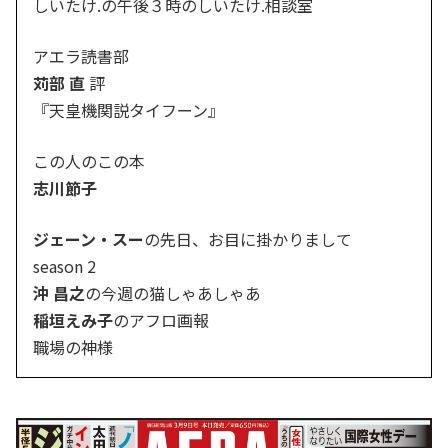
しいたけ.の午後３時のしいたけ.相談室
アエラ読書部
苅部 直
評
『天皇機関説タイフーン』
この人のこの本
志川節子
ジェーン・スー
の先日、お目に掛かりまして
season 2
沖 昌之
の今週の猫しゃあしゃあ
稲垣えみ子
のアフロ画報
職場の神様