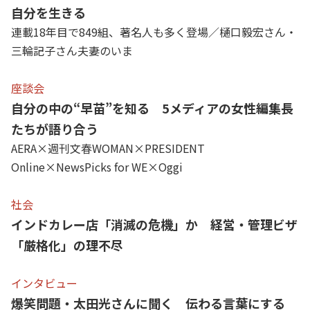
自分を生きる
連載18年目で849組、著名人も多く登場／樋口毅宏さん・
三輪記子さん夫妻のいま
座談会
自分の中の“早苗”を知る 5メディアの女性編集長
たちが語り合う
AERA×週刊文春WOMAN×PRESIDENT
Online×NewsPicks for WE×Oggi
社会
インドカレー店「消滅の危機」か 経営・管理ビザ
「厳格化」の理不尽
インタビュー
爆笑問題・太田光さんに聞く 伝わる言葉にする