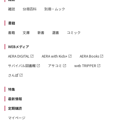
雑誌
分冊百科
別冊・ムック
書籍
書籍
文庫
新書
選書
コミック
WEBメディア
AERA DIGITAL
AERA with Kids+
AERA Books
サバイバル図書館
アサコミ
web TRIPPER
さんぽ
特集
最新情報
定期購読
マイページ