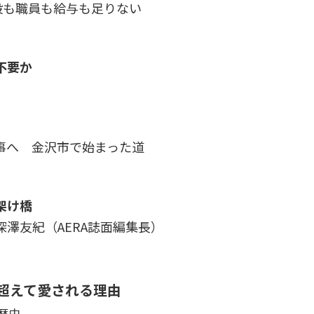
設も職員も給与も足りない
不要か
事へ 金沢市で始まった道
架け橋
澤友紀（AERA誌面編集長）
超えて愛される理由
歴史