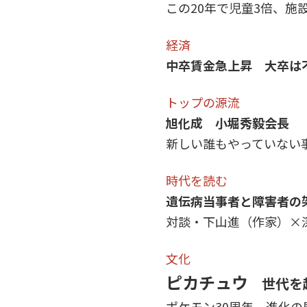
この20年で児童3倍、施
経済
中卒賃金急上昇 大卒は
トップの源流
旭化成 小堀秀毅会長
新しい誰もやっていない
時代を読む
遺伝病当事者と障害者の
対談・下山進（作家）×深
文化
ピカチュウ
世代を
ポケモン30周年 進化の