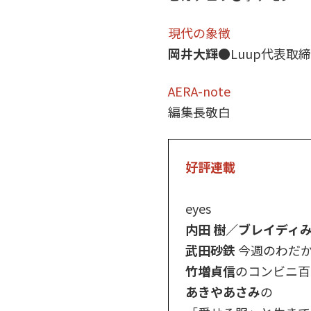
現代の象徴
岡井大輝
●Luup代表取
AERA-note
編集長敬白
好評連載
eyes
内田 樹／ブレイディ
武田砂鉄
今週のわだ
竹増貞信
のコンビニ百
あきやあさみ
の