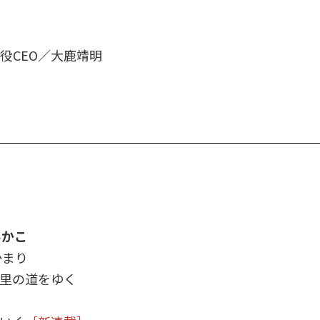
締役CEO／大鹿靖明
みかこ
かまり
里の道をゆく