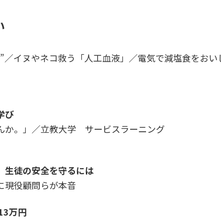
い
り”／イヌやネコ救う「人工血液」／電気で減塩食をおい
学び
んか。」／立教大学 サービスラーニング
 生徒の安全を守るには
に現役顧問らが本音
13万円