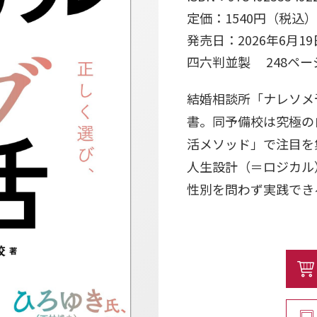
定価：1540円（税込）
発売日：2026年6月19
四六判並製 248ペ
結婚相談所「ナレソメ
書。同予備校は究極の
活メソッド」で注目を集
人生設計（＝ロジカル
性別を問わず実践でき
【本書の特徴】
①「幸せが50年つづ
②今日から実践できる
③マンガ＆会話で楽し