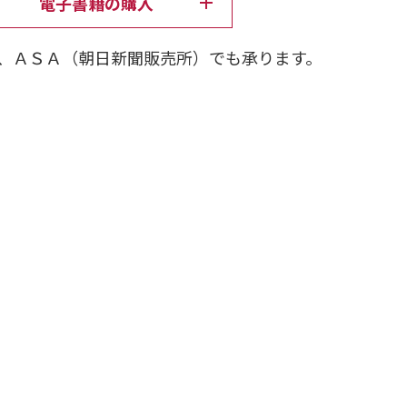
電子書籍の購入
シートで“自分に合う婚活”が明確に
楽しく学べる、新感覚の婚活本
、ＡＳＡ（朝日新聞販売所）でも承ります。