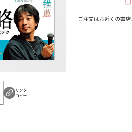
④タイプ診断＆ワーク
⑤“ナレソメ用語”で
ご注文はお近くの書店
リンク
コピー