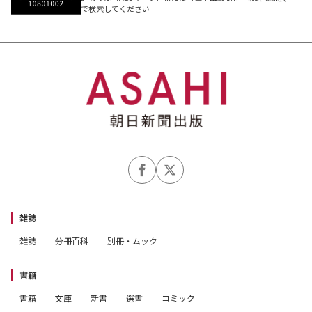
で検索してください
雑誌
雑誌
分冊百科
別冊・ムック
書籍
書籍
文庫
新書
選書
コミック