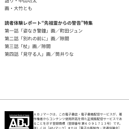
語り・中山功太
画・大竹とも
読者体験レポート“先祖霊からの警告”特集
第一話「姿なき警鐘」画／町田ジュン
第二話「別れの前に」画／隙間
第三話「杖」画／隙間
第四話「見守る人」画／筒井りな
ＡＢＪマークは、この電子書店・電子書籍配信サービスが、著
作権者からコンテンツ使用許諾を得た正規版配信サービスであ
ることを示す登録商標（登録番号 第６０９１７１３号）です。
詳しくは［ABJマーク］または［電子出版制作・流通協議会］