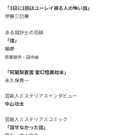
「3日に1回はユーレイ視る人の怖い話」
伊藤三巳華
ある設計士の忌録
「煤」
鯛夢
原案提供・田中誠
「阿闍梨蒼雲 霊幻怪異始末」
永久保貴一
芸能人ミステリアスインタビュー
中山功太
芸能人ミステリアスコミック
「話せなかった話」