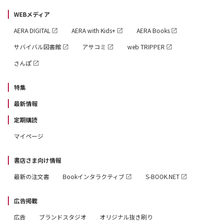
WEBメディア
AERA DIGITAL
AERA with Kids+
AERA Books
サバイバル図書館
アサコミ
web TRIPPER
さんぽ
特集
最新情報
定期購読
マイページ
書店さま向け情報
最新の注文書
Bookインタラクティブ
S-BOOK.NET
広告掲載
広告
ブランドスタジオ
オリジナル抜き刷り