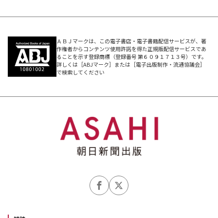
『魔界都市〈新宿〉」でデビュー後、〈吸血鬼ハンター〉
〈魔界都市ブルース〉〈妖魔戦線〉〈魔界医師メフィス
ト〉シリーズ等を精力的に執筆。日本推理作家協会会員。
ＡＢＪマークは、この電子書店・電子書籍配信サービスが、著
SF・ホラー映画愛好家としても有名である。
作権者からコンテンツ使用許諾を得た正規版配信サービスであ
ることを示す登録商標（登録番号 第６０９１７１３号）です。
詳しくは［ABJマーク］または［電子出版制作・流通協議会］
で検索してください