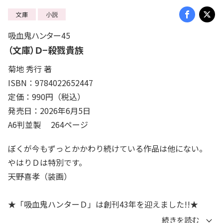
文庫
小説
吸血鬼ハンター45
（文庫）Ｄ−殺戮貴族
菊地 秀行 著
ISBN：9784022652447
定価：990円（税込）
発売日：2026年6月5日
A6判並製 264ページ
ぼくが今もずっとかかわり続けている作品は他にない。
やはりＤは特別です。
――天野喜孝（装画）
★「吸血鬼ハンターＤ」は創刊43年を迎えました!!★