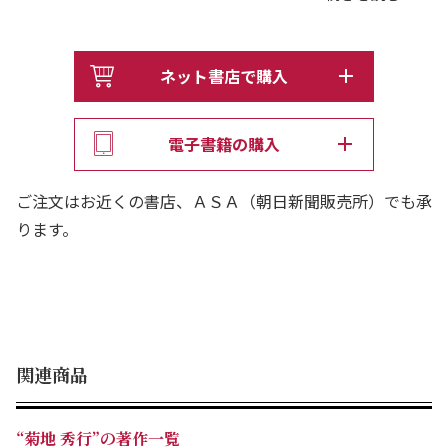
＊＊＊＊＊
殺戮を繰り返すデルボーら6人の貴族が、
ネット書店で購入
かつて、支配者のラージェイカーを滅ぼした町
――シューマッソーに集まってきていた。
電子書籍の購入
一方、“もどき”ジーラの処分の依頼を受けたＤは、
ご注文はお近くの書店、ＡＳＡ（朝日新聞販売所）でも承
彼女の能力を知りその故郷へ送り届けることに……。
ります。
ふたりの旅、そして6人の貴族の新たな闘いが始まろうと
している。
シリーズ第45話！
関連商品
＊＊＊＊＊
“菊地 秀行”の著作一覧