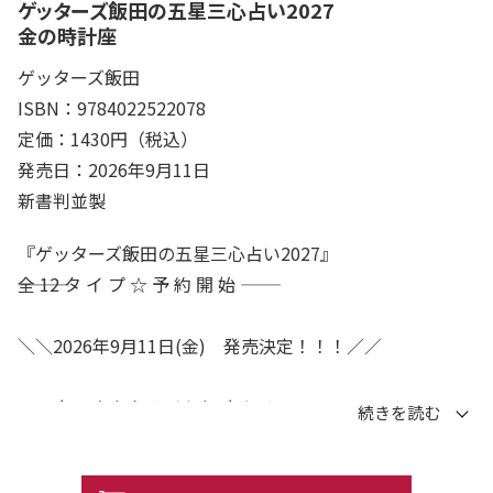
ゲッターズ飯田の五星三心占い2027
金の時計座
ゲッターズ飯田
ISBN：9784022522078
定価：1430円（税込）
発売日：2026年9月11日
新書判並製
『ゲッターズ飯田の五星三心占い2027』
―――全 12 タ イ プ ☆ 予 約 開 始 ―――
＼＼2026年9月11日(金) 発売決定！！！／／
2027年、あなたはどんな1年に？
恋も、仕事も、お金も、健康も。――365日の「開運」の
ヒントを、この1冊に詰め込みました。