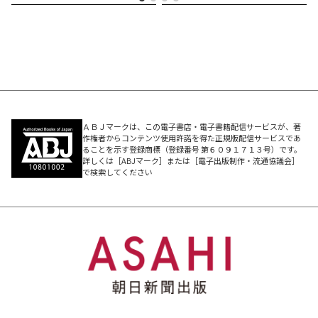
その秘密は、ぎっしり詰まった“中身”にあります。
☆★『ゲッターズ飯田の五星三心占い2027』コンテンツ
★☆
＼今年もコレで開運チャージ！／
◎2026年9月～2027年12月の総合運／恋愛運／結婚運／
仕事運／金運＆買い物運／美容＆健康運／家庭＆親子運
ＡＢＪマークは、この電子書店・電子書籍配信サービスが、著
作権者からコンテンツ使用許諾を得た正規版配信サービスであ
◎2026年9月～2027年12月まで毎月、毎日のアドバイス
ることを示す登録商標（登録番号 第６０９１７１３号）です。
詳しくは［ABJマーク］または［電子出版制作・流通協議会］
がぎっしり！「運気カレンダー」
で検索してください
◎接し方のコツがわかる！ 「2027年のあなた×全12タ
イプの相性」
◎自分以外も超☆詳しく占える！「全120命数別 2027年
はこんな年＆開運アクション」
◎いい運気をMAX活かす「運気のいい時期に心がけたい
10か条」
◎運気の落ち込みも怖くない！「裏の時期に心がけたい