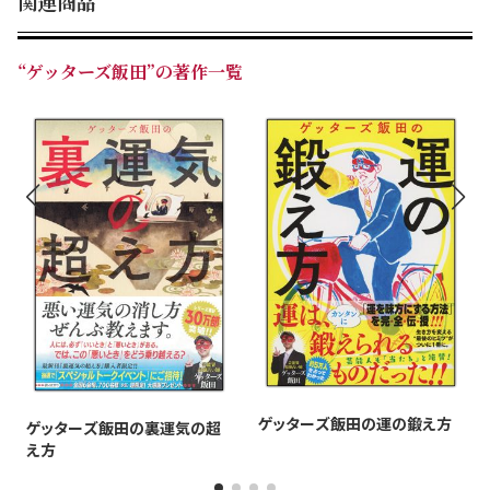
関連商品
☆ そして、12秒に1冊売れてる!!（※1）
＞＞ 開運の声が「とんでもない量」届いています！
“ゲッターズ飯田”の著作一覧
☆「人生の教科書！ というより参考書!! 一年通して毎
日使えます！ スゴイ！」（50代／女性）
☆「こんな一面が自分自身にあるのだと気付かされまし
た。」（30代／女性）
☆「不安な時や背中を押してもらいたい時に読んでま
す。」（20代／女性）
☆「すごくわかりやすくて買って本当によかった。もっと
早くから買ってみればよかったです。」（40代／男性）
☆「開運のつぶやきが心に響きます。その言葉1つ1つがあ
りがたいです。」（40代／女性）
（2026年版の感想から一部を抜粋）
ゲッターズ飯田の運の鍛え方
ゲッターズ飯田の裏運気の超
え方
なぜ、こんなに支持されているの……??