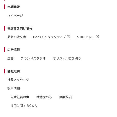
￣￣￣￣￣￣￣￣￣￣￣￣￣
定期購読
パッとひらいて 超☆開運！
マイページ
＿＿＿＿＿＿＿＿＿＿＿＿＿
書店さま向け情報
※1『ゲッターズ飯田の五星三心占い2026』発売5か月分
最新の注文書
Bookインタラクティブ
S-BOOK.NET
の販売数より 朝日新聞出版調べ。
※本書では1942年～2027年生まれの方の「命数」を調べ
広告掲載
ることができます。
広告
ブランドスタジオ
オリジナル抜き刷り
※電子版には一部コンテンツがつきません。
※本内容は制作中のものであり、予告なく変更になる場合
会社概要
があります。
社長メッセージ
採用情報
先輩社員の声
就活虎の巻
募集要項
採用に関するQ＆A