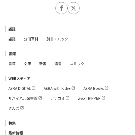
10か条」
＼さらにさらに、今年はここが変わる！／
【未来がまる見え】中身もデザインも、パワーアップして
雑誌
登場！――年と月の運気グラフが見やすくなった「一目で
雑誌
分冊百科
別冊・ムック
わかる！ 2027年運気ナビ」、読み応えUPの「2027年の
過ごし方で未来はこう変わる！」
書籍
【待望の新企画】これが知りたかった……！――12タイ
書籍
文庫
新書
選書
コミック
プ別「2027年の運気のいい日一覧表」巻末スペシャル袋
とじ
WEBメディア
【リニューアル☆復活】編集部があなたのギモンに答えま
AERA DIGITAL
AERA with Kids+
AERA Books
す！――「五星三心占いQ＆A」
サバイバル図書館
アサコミ
web TRIPPER
さんぽ
もっと、あなたの力になる1冊へ。
チームゲッターズ一同、今年も全力で制作中です。
特集
最新情報