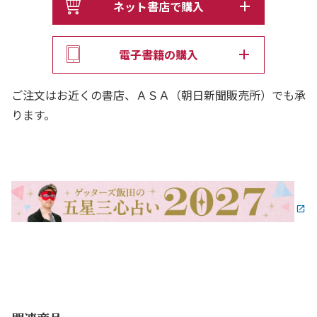
ネット書店で購入
8万人以上を無償で占い、25年以上「開運」を極め続け
た、
電子書籍の購入
「芸能界最強の占い師」ゲッターズ飯田。
最新2027年版の「開運の手引き」が、ついに発売決定！
ご注文はお近くの書店、ＡＳＡ（朝日新聞販売所）でも承
ります。
＞＞開運するには「理由」があります。
☆ まいにち10秒、365日読める運気＆開運アドバイス
☆ どの本よりも「細かく」「詳しく」占える、圧倒的な
情報量
☆ 家族、恋人、友達、同僚、推し……じつは全員占えま
す
＞＞さらに、これだけの人に選ばれ続けています。
☆ 今年で、10年連続＼毎年／100万部!!
☆ なんとなんと、シリーズ累計1500万部突破!!