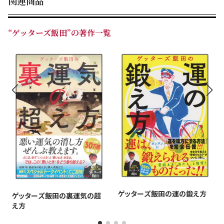
関連商品
☆ そして、12秒に1冊売れてる!!（※1）
＞＞ 開運の声が「とんでもない量」届いています！
“ゲッターズ飯田”の著作一覧
☆「人生の教科書！ というより参考書!! 一年通して毎
日使えます！ スゴイ！」（50代／女性）
☆「こんな一面が自分自身にあるのだと気付かされまし
た。」（30代／女性）
☆「不安な時や背中を押してもらいたい時に読んでま
す。」（20代／女性）
☆「すごくわかりやすくて買って本当によかった。もっと
早くから買ってみればよかったです。」（40代／男性）
☆「開運のつぶやきが心に響きます。その言葉1つ1つがあ
りがたいです。」（40代／女性）
（2026年版の感想から一部を抜粋）
ゲッターズ飯田の運の鍛え方
ゲッターズ飯田の裏運気の超
え方
なぜ、こんなに支持されているの……??