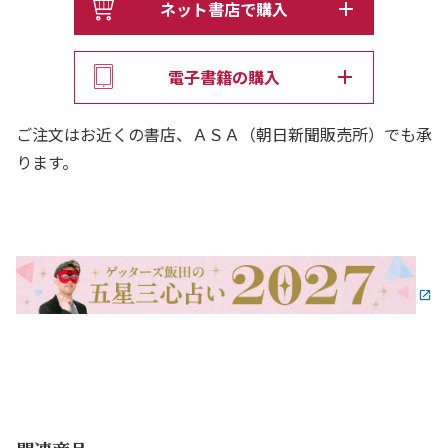
ネット書店で購入
8万人以上を無償で占い、25年以上「開運」を極め続け
た、
電子書籍の購入
「芸能界最強の占い師」ゲッターズ飯田。
最新2027年版の「開運の手引き」が、ついに発売決定！
ご注文はお近くの書店、ＡＳＡ（朝日新聞販売所）でも承
ります。
＞＞開運するには「理由」があります。
☆ まいにち10秒、365日読める運気＆開運アドバイス
☆ どの本よりも「細かく」「詳しく」占える、圧倒的な
情報量
☆ 家族、恋人、友達、同僚、推し……じつは全員占えま
す
＞＞さらに、これだけの人に選ばれ続けています。
☆ 今年で、10年連続＼毎年／100万部!!
☆ なんとなんと、シリーズ累計1500万部突破!!