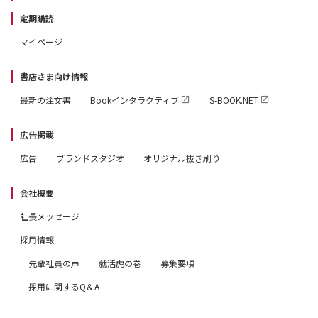
￣￣￣￣￣￣￣￣￣￣￣￣￣
定期購読
パッとひらいて 超☆開運！
マイページ
＿＿＿＿＿＿＿＿＿＿＿＿＿
書店さま向け情報
※1『ゲッターズ飯田の五星三心占い2026』発売5か月分
最新の注文書
Bookインタラクティブ
S-BOOK.NET
の販売数より 朝日新聞出版調べ。
※本書では1942年～2027年生まれの方の「命数」を調べ
広告掲載
ることができます。
広告
ブランドスタジオ
オリジナル抜き刷り
※電子版には一部コンテンツがつきません。
※本内容は制作中のものであり、予告なく変更になる場合
会社概要
があります。
社長メッセージ
採用情報
先輩社員の声
就活虎の巻
募集要項
採用に関するQ＆A