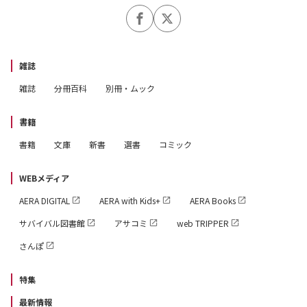
10か条」
＼さらにさらに、今年はここが変わる！／
【未来がまる見え】中身もデザインも、パワーアップして
雑誌
登場！――年と月の運気グラフが見やすくなった「一目で
雑誌
分冊百科
別冊・ムック
わかる！ 2027年運気ナビ」、読み応えUPの「2027年の
過ごし方で未来はこう変わる！」
書籍
【待望の新企画】これが知りたかった……！――12タイ
書籍
文庫
新書
選書
コミック
プ別「2027年の運気のいい日一覧表」巻末スペシャル袋
とじ
WEBメディア
【リニューアル☆復活】編集部があなたのギモンに答えま
AERA DIGITAL
AERA with Kids+
AERA Books
す！――「五星三心占いQ＆A」
サバイバル図書館
アサコミ
web TRIPPER
さんぽ
もっと、あなたの力になる1冊へ。
チームゲッターズ一同、今年も全力で制作中です。
特集
最新情報