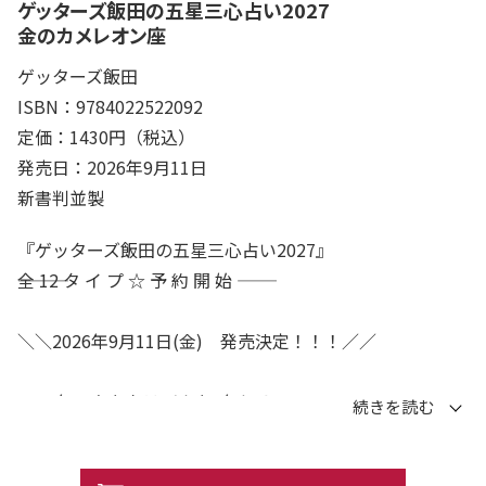
ゲッターズ飯田の五星三心占い2027
金のカメレオン座
ゲッターズ飯田
ISBN：9784022522092
定価：1430円（税込）
発売日：2026年9月11日
新書判並製
『ゲッターズ飯田の五星三心占い2027』
―――全 12 タ イ プ ☆ 予 約 開 始 ―――
＼＼2026年9月11日(金) 発売決定！！！／／
2027年、あなたはどんな1年に？
恋も、仕事も、お金も、健康も。――365日の「開運」の
ヒントを、この1冊に詰め込みました。