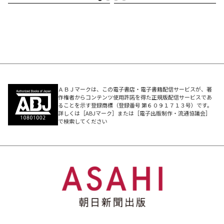
その秘密は、ぎっしり詰まった“中身”にあります。
☆★『ゲッターズ飯田の五星三心占い2027』コンテンツ
★☆
＼今年もコレで開運チャージ！／
◎2026年9月～2027年12月の総合運／恋愛運／結婚運／
仕事運／金運＆買い物運／美容＆健康運／家庭＆親子運
ＡＢＪマークは、この電子書店・電子書籍配信サービスが、著
作権者からコンテンツ使用許諾を得た正規版配信サービスであ
◎2026年9月～2027年12月まで毎月、毎日のアドバイス
ることを示す登録商標（登録番号 第６０９１７１３号）です。
詳しくは［ABJマーク］または［電子出版制作・流通協議会］
がぎっしり！「運気カレンダー」
で検索してください
◎接し方のコツがわかる！ 「2027年のあなた×全12タ
イプの相性」
◎自分以外も超☆詳しく占える！「全120命数別 2027年
はこんな年＆開運アクション」
◎いい運気をMAX活かす「運気のいい時期に心がけたい
10か条」
◎運気の落ち込みも怖くない！「裏の時期に心がけたい