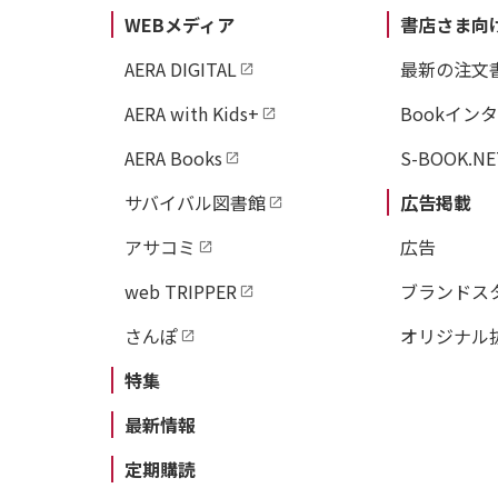
WEBメディア
書店さま向
AERA DIGITAL
最新の注文
AERA with Kids+
Bookイン
AERA Books
S-BOOK.NE
サバイバル図書館
広告掲載
アサコミ
広告
web TRIPPER
ブランドス
さんぽ
オリジナル
特集
最新情報
定期購読