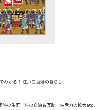
でわかる！ 江戸三百藩の暮らし
族の生涯 村の自治＆互助 生産力の拡大――etc．