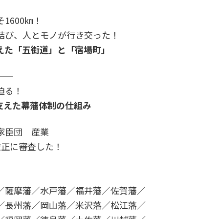
1600㎞！
結び、人とモノが行き交った！
えた「五街道」と「宿場町」
迫る！
支えた幕藩体制の仕組み
家臣団 産業
厳正に審査した！
／薩摩藩／水戸藩／福井藩／佐賀藩／
／長州藩／岡山藩／米沢藩／松江藩／