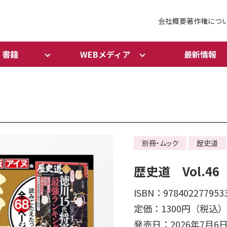
会社概要
著作権につ
書籍
WEBメディア
最新情報
別冊・ムック
歴史道
歴史道 Vol.46
ISBN：978402277953
定価：1300円（税込）
発売日：2026年7月6