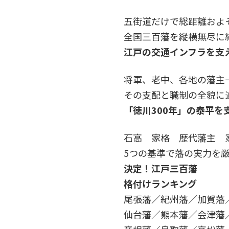
五街道だけで総距離およそ
全国三百藩を縦横無尽に
江戸の交通インフラを支
将軍、老中、各地の藩主――
その支配と職制の全貌に
「徳川300年」の泰平を
石高 家格 歴代藩主 
5つの基準で藩の実力を
決定！江戸三百藩
格付けランキング
尾張藩／紀州藩／加賀藩
仙台藩／熊本藩／会津藩