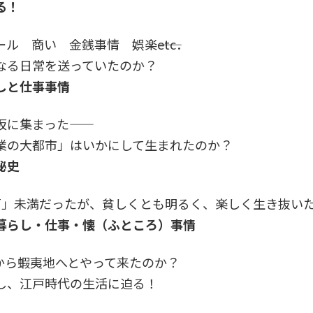
る！
ル 商い 金銭事情 娯楽――etc．
なる日常を送っていたのか？
しと仕事事情
に集まった――
業の大都市」はいかにして生まれたのか？
秘史
石」未満だったが、貧しくとも明るく、楽しく生き抜い
暮らし・仕事・懐（ふところ）事情
から蝦夷地へとやって来たのか？
し、江戸時代の生活に迫る！