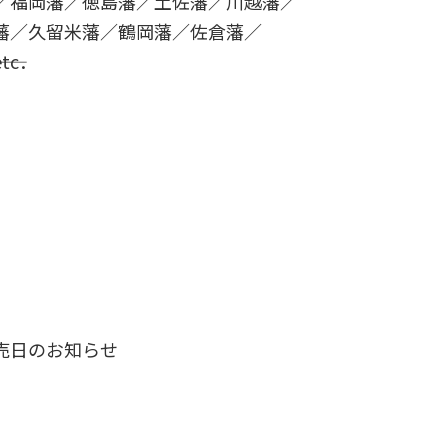
／福岡藩／徳島藩／土佐藩／川越藩／
藩／久留米藩／鶴岡藩／佐倉藩／
tc．
」
売日のお知らせ