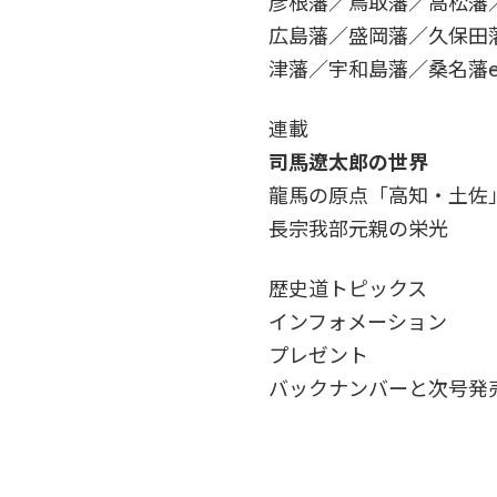
彦根藩／鳥取藩／高松藩
広島藩／盛岡藩／久保田
津藩／宇和島藩／桑名藩――e
連載
司馬遼太郎の世界
龍馬の原点「高知・土佐
長宗我部元親の栄光
歴史道トピックス
インフォメーション
プレゼント
バックナンバーと次号発