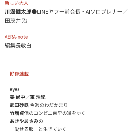
新しい大人
川邊健太郎
●LINEヤフー前会長・AIソロプレナー／
田茂井 治
AERA-note
編集長敬白
好評連載
eyes
姜 尚中／東 浩紀
武田砂鉄
今週のわだかまり
竹増貞信
のコンビニ百里の道をゆく
あきやあさみ
の
「愛せる服」と生きていく