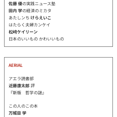
佐藤 優
の実践ニュース塾
田内 学
の経済のミカタ
あたしンち
けらえいこ
はたらく夫婦カンケイ
松﨑ケイリーン
日本のいいもの かわいいもの
AERIAL
アエラ読書部
近藤康太郎
評
『新版 哲学の謎』
この人のこの本
万城目 学