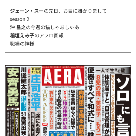
ジェーン・スー
の先日、お目に掛かりまして
season 2
沖 昌之
の今週の猫しゃあしゃあ
稲垣えみ子
のアフロ画報
職場の神様