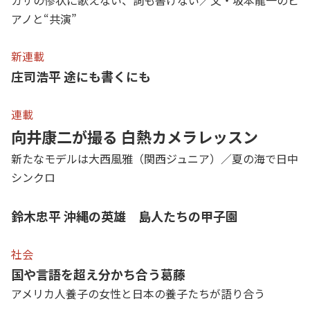
ガザの惨状に歌えない、詞も書けない／父・坂本龍一のピ
アノと“共演”
新連載
庄司浩平 途にも書くにも
連載
向井康二が撮る 白熱カメラレッスン
新たなモデルは大西風雅（関西ジュニア）／夏の海で日中
シンクロ
鈴木忠平 沖縄の英雄 島人たちの甲子園
社会
国や言語を超え分かち合う葛藤
アメリカ人養子の女性と日本の養子たちが語り合う