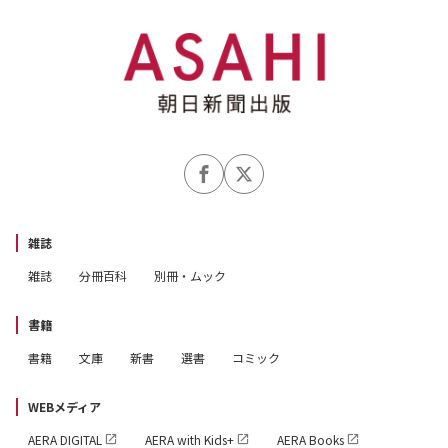
雑誌
雑誌
分冊百科
別冊・ムック
書籍
書籍
文庫
新書
選書
コミック
WEBメディア
AERA DIGITAL
AERA with Kids+
AERA Books