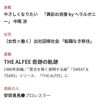
連載
やさしくなりたい 「異彩の肖像 by ヘラルボニ
ー」 中尾 涼
女性
［女性×働く］出社回帰社会 「転職なき移住」
連載
THE ALFEE 奇跡の軌跡
1986年前編／“意志を強く表明する曲”「SWEAT＆
TEARS」リリース、「THE ALFEE」に
表紙の人
安齊勇馬
●プロレスラー