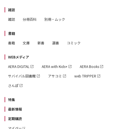
雑誌
雑誌
分冊百科
別冊・ムック
書籍
書籍
文庫
新書
選書
コミック
WEBメディア
AERA DIGITAL
AERA with Kids+
AERA Books
サバイバル図書館
アサコミ
web TRIPPER
さんぽ
特集
最新情報
定期購読
マイページ