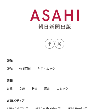
雑誌
雑誌
分冊百科
別冊・ムック
書籍
書籍
文庫
新書
選書
コミック
WEBメディア
AERA DIGITAL
AERA with Kids+
AERA Books