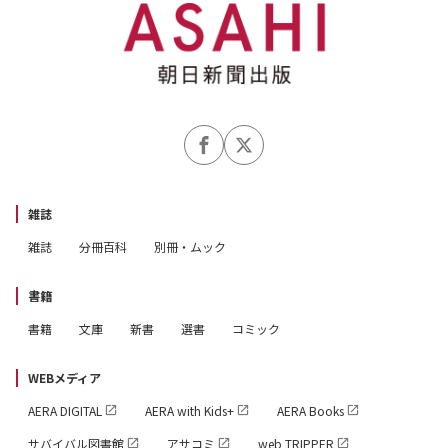
雑誌
雑誌
分冊百科
別冊・ムック
書籍
書籍
文庫
新書
選書
コミック
WEBメディア
AERA DIGITAL
AERA with Kids+
AERA Books
サバイバル図書館
アサコミ
web TRIPPER