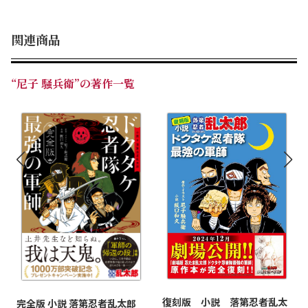
関連商品
“尼子 騒兵衛”の著作一覧
復刻版 小説 落第忍者乱太
完全版 小説 落第忍者乱太郎