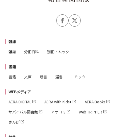
雑誌
雑誌
分冊百科
別冊・ムック
書籍
書籍
文庫
新書
選書
コミック
WEBメディア
AERA DIGITAL
AERA with Kids+
AERA Books
サバイバル図書館
アサコミ
web TRIPPER
さんぽ
特集