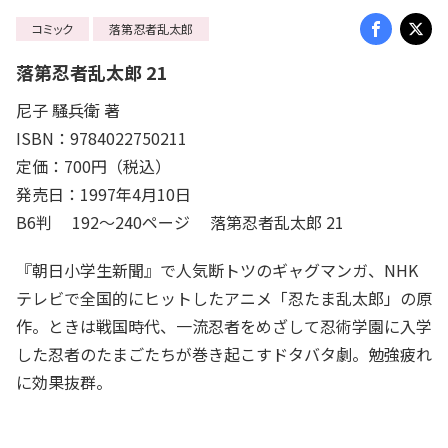
コミック
落第忍者乱太郎
落第忍者乱太郎 21
尼子 騒兵衛 著
ISBN：9784022750211
定価：700円（税込）
発売日：1997年4月10日
B6判 192～240ページ 落第忍者乱太郎 21
『朝日小学生新聞』で人気断トツのギャグマンガ、NHK
テレビで全国的にヒットしたアニメ「忍たま乱太郎」の原
作。ときは戦国時代、一流忍者をめざして忍術学園に入学
した忍者のたまごたちが巻き起こすドタバタ劇。勉強疲れ
に効果抜群。