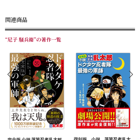
関連商品
“尼子 騒兵衛”の著作一覧
復刻版 小説 落第忍者乱太
完全版 小説 落第忍者乱太郎