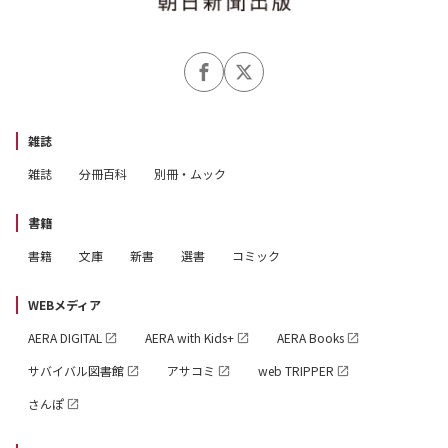
雑誌
雑誌
分冊百科
別冊・ムック
書籍
書籍
文庫
新書
選書
コミック
WEBメディア
AERA DIGITAL
AERA with Kids+
AERA Books
サバイバル図書館
アサコミ
web TRIPPER
さんぽ