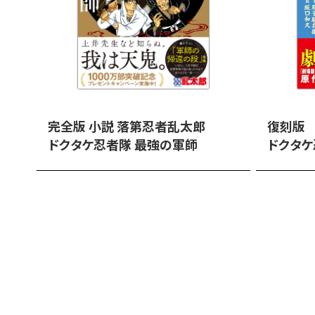
完全版 小説 落第忍者乱太郎
復刻版
ドクタケ忍者隊 最強の軍師
ドクタ