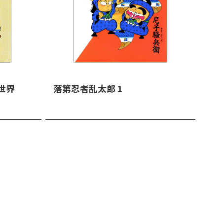
世界
落第忍者乱太郎 1