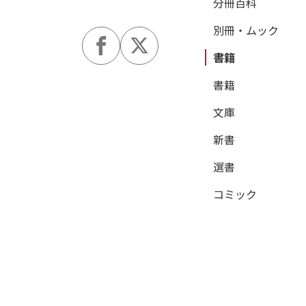
分冊百科
別冊・ムック
書籍
書籍
文庫
新書
選書
コミック