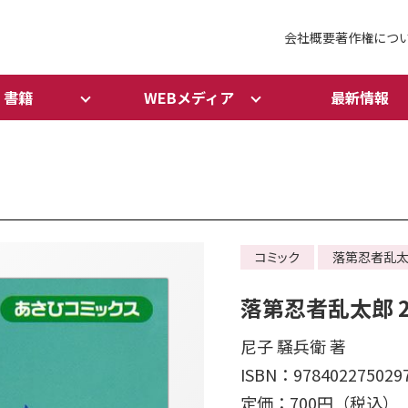
会社概要
著作権につ
書籍
WEBメディア
最新情報
コミック
落第忍者乱
落第忍者乱太郎 2
尼子 騒兵衛 著
ISBN：978402275029
定価：700円（税込）