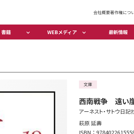
会社概要
著作権につ
書籍
WEBメディア
最新情報
文庫
西南戦争 遠い崖
アーネスト・サトウ日記
萩原 延壽
ISBN：978402261555