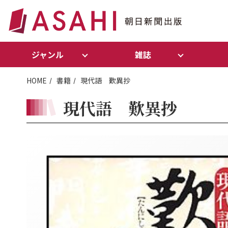
ジャンル
雑誌
HOME
書籍
現代語 歎異抄
現代語 歎異抄