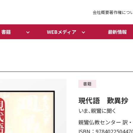
会社概要
著作権につ
書籍
WEBメディア
最新情報
書籍
現代語 歎異抄
いま、親鸞に聞く
親鸞仏教センター 訳
ISBN：978402250447