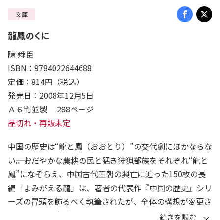
文庫
龍鳳のくに
陳 舜臣
ISBN：9784022644688
定価：814円（税込）
発売日：2008年12月5日
Ａ６判並製 288ページ
品切れ・再販未定
中国の歴史は“龍と鳳（おおとり）”の交代劇にほかならな
い――。おだやかな農耕の民と猛き狩猟部族をそれぞれ“龍と
鳳”になぞらえ、中国古代王朝の興亡に迫った150枚の長
編「よみがえる龍」は、著者の代表作『中国の歴史』シリ
ーズの冒頭を飾るべく執筆されたが、全体の構想が変更さ
れたため長く未発表となっていた。この幻の作品に加え、