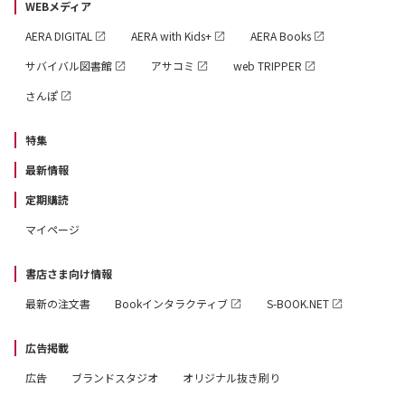
WEBメディア
AERA DIGITAL
AERA with Kids+
AERA Books
サバイバル図書館
アサコミ
web TRIPPER
さんぽ
特集
最新情報
定期購読
マイページ
書店さま向け情報
最新の注文書
Bookインタラクティブ
S-BOOK.NET
広告掲載
広告
ブランドスタジオ
オリジナル抜き刷り