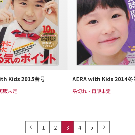
ith Kids 2015春号
AERA with Kids 2014
再販未定
品切れ・再販未定
prev
1
2
3
4
5
next