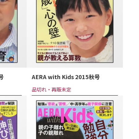
冬号
AERA with Kids 2015秋号
品切れ・再販未定