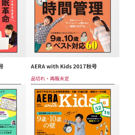
冬号
AERA with Kids 2017秋号
品切れ・再販未定