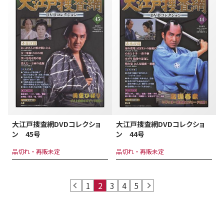
大江戸捜査網DVDコレクショ
大江戸捜査網DVDコレクショ
ン 44号
ン 45号
品切れ・再販未定
品切れ・再販未定
prev
1
2
3
4
5
next