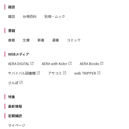
雑誌
雑誌
分冊百科
別冊・ムック
書籍
書籍
文庫
新書
選書
コミック
WEBメディア
AERA DIGITAL
AERA with Kids+
AERA Books
サバイバル図書館
アサコミ
web TRIPPER
さんぽ
特集
最新情報
定期購読
マイページ