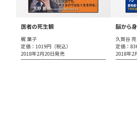
医者の死生観
脳から身
梶 葉子
久賀谷 亮
定価：1019円（税込）
定価：8
2018年2月20日発売
2018年