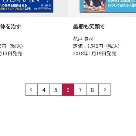
体を治す
最期も笑顔で
花戸 貴司
36円（税込）
定価：1540円（税込）
2月13日発売
2018年1月19日発売
prev
4
5
6
7
8
next