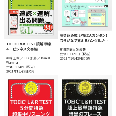
書き込み式 いちばんカンタン！
ひらがなで覚えるハングルノー
TOEIC L&R TEST 読解 特急
ト
４ ビジネス文書編
朝日新聞出版 編著
定価：1320円（税込）
神崎 正哉 ／ TEX 加藤 ／ Daniel
2021年10月20日発売
Warriner
定価：924円（税込）
2021年11月5日発売