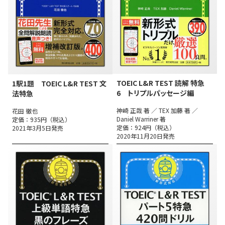
TOEIC L&R TEST 読解 特急
1駅1題 TOEIC L&R TEST 文
6 トリプルパッセージ編
法特急
神崎 正哉 著 ／ TEX 加藤 著 ／
花田 徹也
Daniel Warriner 著
定価：935円（税込）
定価：924円（税込）
2021年3月5日発売
2020年11月20日発売