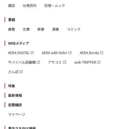
雑誌
分冊百科
別冊・ムック
書籍
書籍
文庫
新書
選書
コミック
WEBメディア
AERA DIGITAL
AERA with Kids+
AERA Books
サバイバル図書館
アサコミ
web TRIPPER
さんぽ
特集
最新情報
定期購読
マイページ
書店さま向け情報