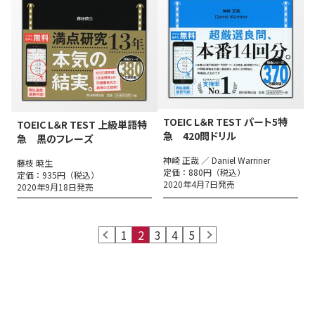
TOEIC L＆R TEST パート5特
TOEIC L＆R TEST 上級単語特
急 420問ドリル
急 黒のフレーズ
神崎 正哉 ／ Daniel Warriner
藤枝 暁生
定価：880円（税込）
定価：935円（税込）
2020年4月7日発売
2020年9月18日発売
prev
1
2
3
4
5
next