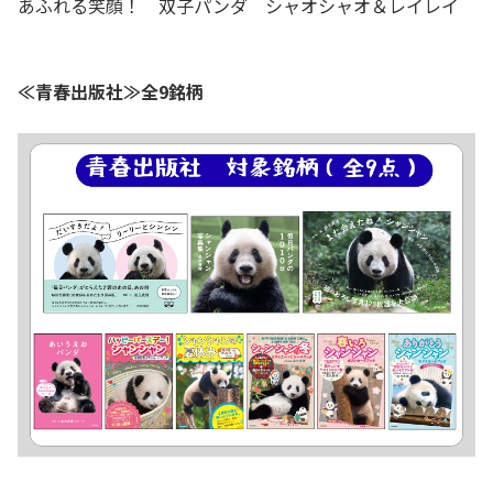
あふれる笑顔！ 双子パンダ シャオシャオ＆レイレイ
≪青春出版社≫全9銘柄