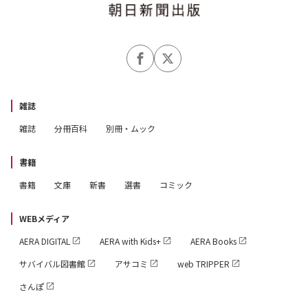
雑誌
雑誌
分冊百科
別冊・ムック
書籍
書籍
文庫
新書
選書
コミック
WEBメディア
AERA DIGITAL
AERA with Kids+
AERA Books
サバイバル図書館
アサコミ
web TRIPPER
さんぽ