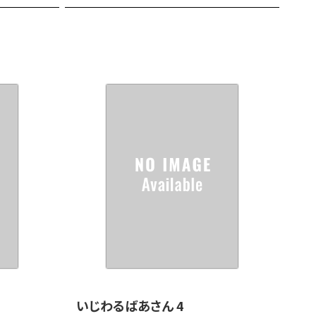
いじわるばあさん 4