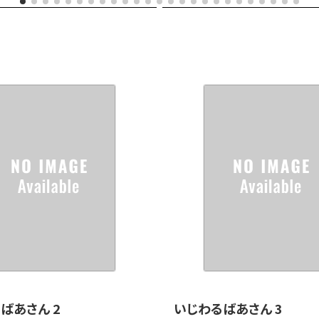
ばあさん 2
いじわるばあさん 3