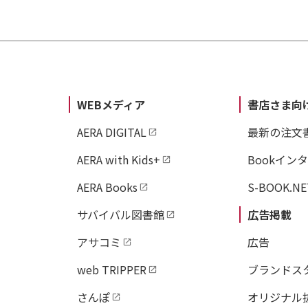
WEBメディア
書店さま向
AERA DIGITAL
最新の注文
AERA with Kids+
Bookイン
AERA Books
S-BOOK.NE
サバイバル図書館
広告掲載
アサコミ
広告
web TRIPPER
ブランドス
さんぽ
オリジナル