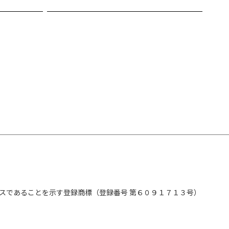
スであることを示す登録商標（登録番号 第６０９１７１３号）