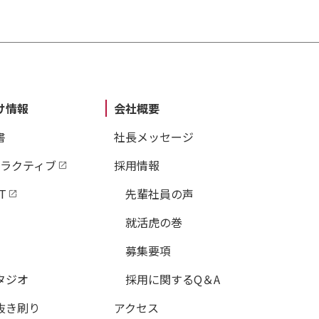
け情報
会社概要
書
社長メッセージ
タラクティブ
採用情報
T
先輩社員の声
就活虎の巻
募集要項
タジオ
採用に関するQ＆A
抜き刷り
アクセス