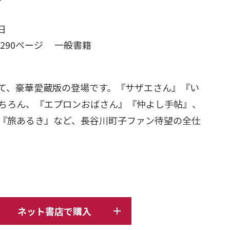
日
290ページ 一般書籍
て、豪華愛蔵版の登場です。『サザエさん』『い
ちろん、『エプロンおばさん』『仲よし手帖』、
『旅あるき』など、長谷川町子ファン待望の全仕
ネット書店で購入