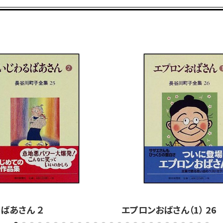
ばあさん ２
エプロンおばさん（1） 26