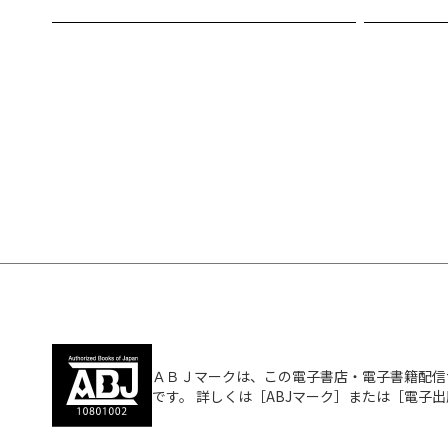
ＡＢＪマークは、この電子書店・電子書籍配信
です。 詳しくは［ABJマーク］または［電子