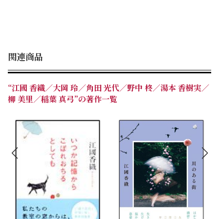
関連商品
“江國 香織／大岡 玲／角田 光代／野中 柊／湯本 香樹実／
柳 美里／稲葉 真弓”の著作一覧