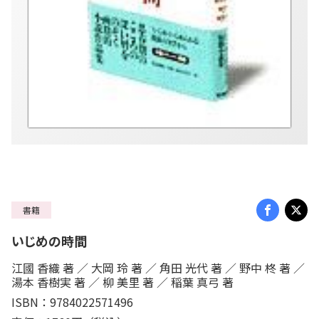
書籍
いじめの時間
江國 香織 著 ／ 大岡 玲 著 ／ 角田 光代 著 ／ 野中 柊 著 ／
湯本 香樹実 著 ／ 柳 美里 著 ／ 稲葉 真弓 著
ISBN：9784022571496