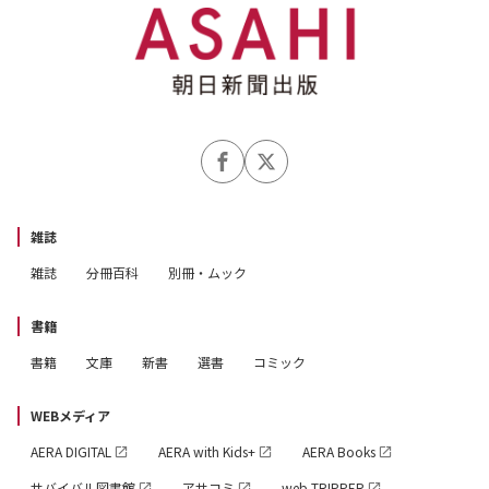
雑誌
雑誌
分冊百科
別冊・ムック
書籍
書籍
文庫
新書
選書
コミック
WEBメディア
AERA DIGITAL
AERA with Kids+
AERA Books
サバイバル図書館
アサコミ
web TRIPPER