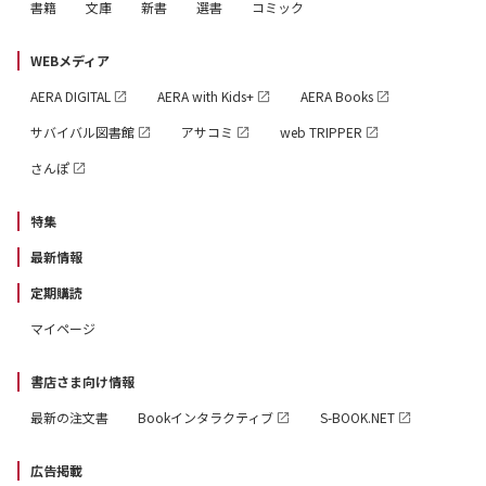
書籍
文庫
新書
選書
コミック
WEBメディア
AERA DIGITAL
AERA with Kids+
AERA Books
サバイバル図書館
アサコミ
web TRIPPER
さんぽ
特集
最新情報
定期購読
マイページ
書店さま向け情報
最新の注文書
Bookインタラクティブ
S-BOOK.NET
広告掲載