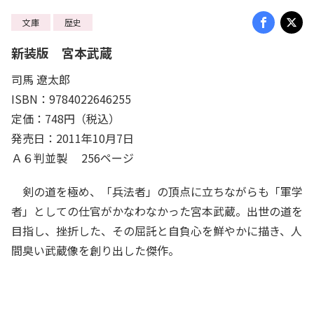
文庫
歴史
新装版 宮本武蔵
司馬 遼太郎
ISBN：9784022646255
定価：748円（税込）
発売日：2011年10月7日
Ａ６判並製 256ページ
剣の道を極め、「兵法者」の頂点に立ちながらも「軍学
者」としての仕官がかなわなかった宮本武蔵。出世の道を
目指し、挫折した、その屈託と自負心を鮮やかに描き、人
間臭い武蔵像を創り出した傑作。