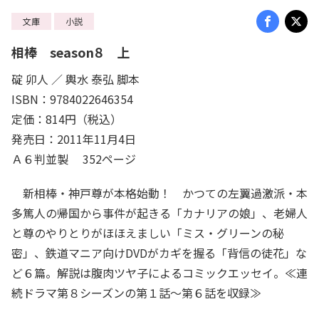
文庫
小説
相棒 season８ 上
碇 卯人 ／ 輿水 泰弘 脚本
ISBN：9784022646354
定価：814円（税込）
発売日：2011年11月4日
Ａ６判並製 352ページ
新相棒・神戸尊が本格始動！ かつての左翼過激派・本
多篤人の帰国から事件が起きる「カナリアの娘」、老婦人
と尊のやりとりがほほえましい「ミス・グリーンの秘
密」、鉄道マニア向けDVDがカギを握る「背信の徒花」な
ど６篇。解説は腹肉ツヤ子によるコミックエッセイ。≪連
続ドラマ第８シーズンの第１話〜第６話を収録≫