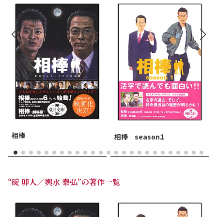
相棒
相棒 season１
“碇 卯人／輿水 泰弘”の著作一覧