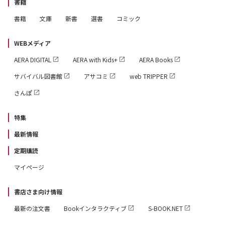
書籍
書籍
文庫
新書
選書
コミック
WEBメディア
AERA DIGITAL
AERA with Kids+
AERA Books
サバイバル図書館
アサコミ
web TRIPPER
さんぽ
特集
最新情報
定期購読
マイページ
書店さま向け情報
最新の注文書
Bookインタラクティブ
S-BOOK.NET