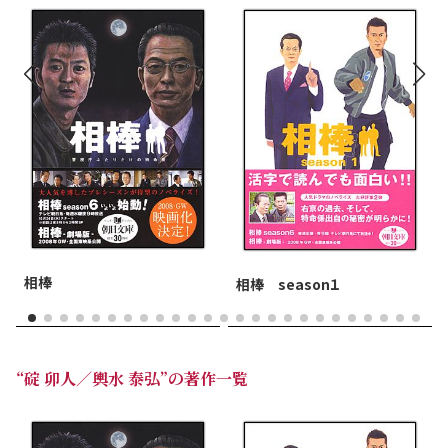
相棒
相棒 season１
“碇 卯人／輿水 泰弘”の著作一覧