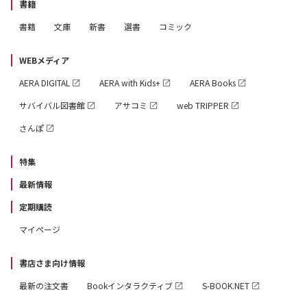
書籍
書籍
文庫
新書
選書
コミック
WEBメディア
AERA DIGITAL
AERA with Kids+
AERA Books
サバイバル図書館
アサコミ
web TRIPPER
さんぽ
特集
最新情報
定期購読
マイページ
書店さま向け情報
最新の注文書
Bookインタラクティブ
S-BOOK.NET