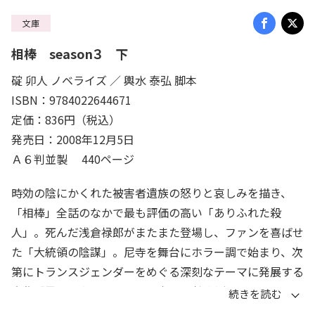
文庫
相棒 season３ 下
碇 卯人 ノベライズ ／ 輿水 泰弘 脚本
ISBN：9784022644671
定価：836円（税込）
発売日：2008年12月5日
Ａ６判並製 440ページ
時効の陰にかくれた被害者遺族の怒りと哀しみを描き、
「相棒」全話のなかで最も評価の高い「ありふれた殺
人」。死んだ浅倉禄郎がまたまた登場し、ファンを喜ばせ
た「大統領の陰謀」。尼寺を舞台にホラー調で始まり、次
第にトランスジェンダーをめぐる深刻なテーマに発展する
大作「異形の寺」など10編を収録。社会派ミステリとし
てリアリティを追求する「相棒」の真骨頂を堪能できるシ