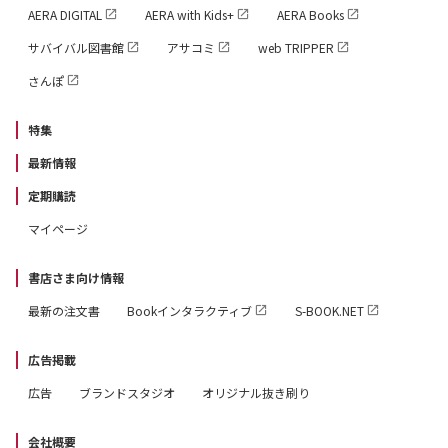
AERA DIGITAL
AERA with Kids+
AERA Books
サバイバル図書館
アサコミ
web TRIPPER
さんぽ
特集
最新情報
定期購読
マイページ
書店さま向け情報
最新の注文書
Bookインタラクティブ
S-BOOK.NET
広告掲載
広告
ブランドスタジオ
オリジナル抜き刷り
会社概要