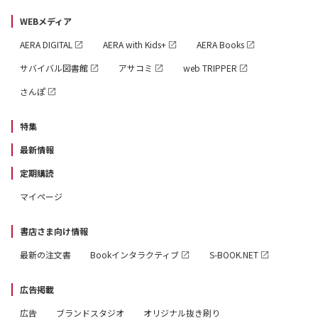
WEBメディア
AERA DIGITAL
AERA with Kids+
AERA Books
サバイバル図書館
アサコミ
web TRIPPER
さんぽ
特集
最新情報
定期購読
マイページ
書店さま向け情報
最新の注文書
Bookインタラクティブ
S-BOOK.NET
広告掲載
広告
ブランドスタジオ
オリジナル抜き刷り