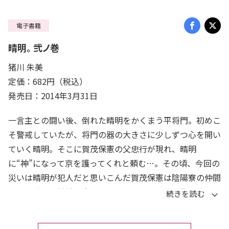
電子書籍
晴明。 弐ノ巻
猪川 朱美
定価：682円（税込）
発売日：2014年3月31日
一言主との闘い後、倒れた晴明をかくまう平将門。初めこ
そ警戒していたが、将門の器の大きさに少しずつ心を開い
ていく晴明。そこに賀茂保憲の父忠行が現れ、晴明
に“神”になって京を護ってくれと頼む…。その頃、今回の
災いは晴明が犯人だと思いこんだ賀茂保憲は陰陽寮の仲間
たちと晴明の捕縛に向かっていた。加門七海原作の晴明。
第二巻！