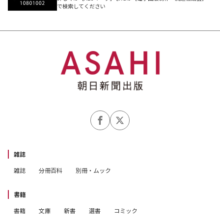
で検索してください
雑誌
雑誌
分冊百科
別冊・ムック
書籍
書籍
文庫
新書
選書
コミック