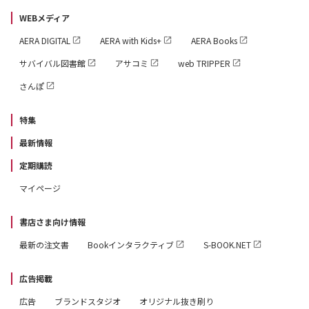
WEBメディア
AERA DIGITAL
AERA with Kids+
AERA Books
サバイバル図書館
アサコミ
web TRIPPER
さんぽ
特集
最新情報
定期購読
マイページ
書店さま向け情報
最新の注文書
Bookインタラクティブ
S-BOOK.NET
広告掲載
広告
ブランドスタジオ
オリジナル抜き刷り