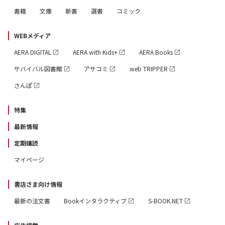
書籍
文庫
新書
選書
コミック
WEBメディア
AERA DIGITAL
AERA with Kids+
AERA Books
サバイバル図書館
アサコミ
web TRIPPER
さんぽ
特集
最新情報
定期購読
マイページ
書店さま向け情報
最新の注文書
Bookインタラクティブ
S-BOOK.NET