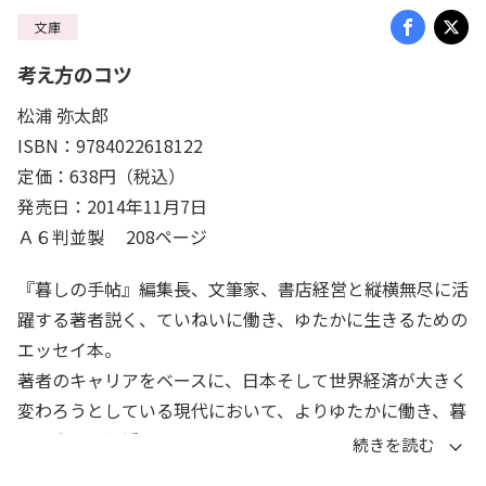
文庫
考え方のコツ
松浦 弥太郎
ISBN：9784022618122
定価：638円（税込）
発売日：2014年11月7日
Ａ６判並製 208ページ
『暮しの手帖』編集長、文筆家、書店経営と縦横無尽に活
躍する著者説く、ていねいに働き、ゆたかに生きるための
エッセイ本。
著者のキャリアをベースに、日本そして世界経済が大きく
変わろうとしている現代において、よりゆたかに働き、暮
らす方法を伝授。
日々の仕事と生活、そして人生をより真摯に、よりていね