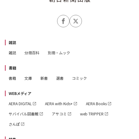
雑誌
雑誌
分冊百科
別冊・ムック
書籍
書籍
文庫
新書
選書
コミック
WEBメディア
AERA DIGITAL
AERA with Kids+
AERA Books
サバイバル図書館
アサコミ
web TRIPPER
さんぽ