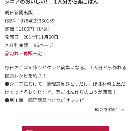
シニアのおいしい！ １人分から楽ごはん
朝日新聞出版
ISBN：9784023330139
定価：1100円（税込）
発売日：2014年11月20日
ＡＢ判並製 96ページ
品切れ・再販未定
毎日のごはん作りがグンと簡単になる、１人分から作れる
健康レシピを紹介！
●シニアにむけて、調理道具ひとつだけ、ほぼ材料１品だ
けでできるレシピなど、楽ごはん作りのコツが満載！
●第１章 調理器具ひとつだけレシピ
●第２章 ほぼ材料１品レシピ
●第３章 調理法が楽レシピ
●第４章 朝・昼・晩おすすめ献立