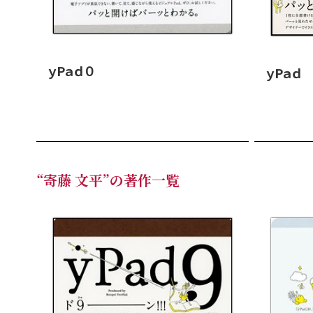
ｙPａｄ０
ｙPａｄ
“寄藤 文平”の著作一覧