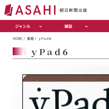
ジャンル
雑誌
HOME
書籍
ｙＰａｄ６
ｙＰａｄ６