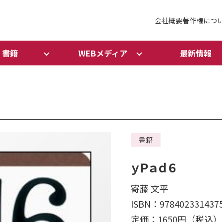
会社概要
著作権につ
書籍
WEBメディア
最新情報
書籍
ｙＰａｄ６
寄藤 文平
ISBN：978402331437
定価：1650円（税込）