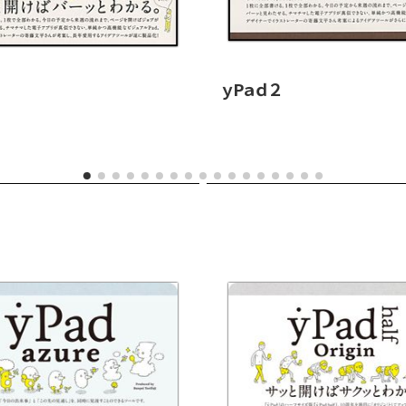
ｙPａｄ２