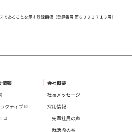
スであることを示す登録商標（登録番号 第６０９１７１３号）
け情報
会社概要
書
社長メッセージ
タラクティブ
採用情報
T
先輩社員の声
就活虎の巻