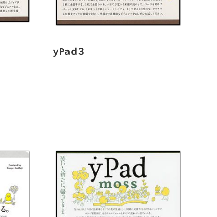
ｙP
ｙPａｄ３