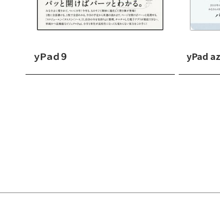
ｙＰａｄ９
yPad a