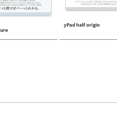
yPad half origin
zure