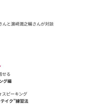
さんと濵﨑潤之輔さんが対談
？
話せる
ング編
々スピーキング
テイク”練習法