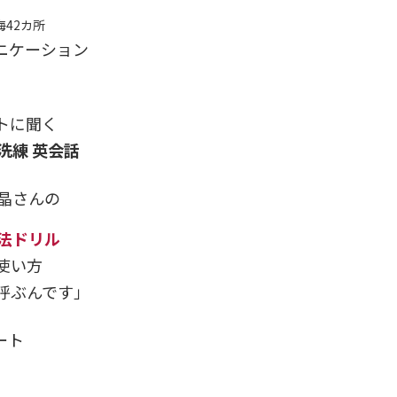
42カ所
ニケーション
トに聞く
洗練 英会話
晶さんの
文法ドリル
使い方
呼ぶんです」
ート