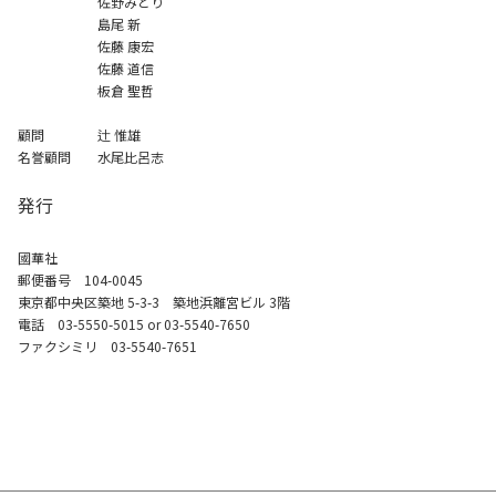
佐野みどり
島尾 新
佐藤 康宏
佐藤 道信
板倉 聖哲
顧問 辻 惟雄
名誉顧問 水尾比呂志
発行
國華社
郵便番号 104-0045
東京都中央区築地 5-3-3 築地浜離宮ビル 3階
電話 03-5550-5015 or 03-5540-7650
ファクシミリ 03-5540-7651