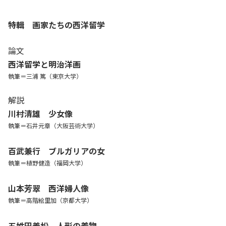
特輯 画家たちの西洋留学
論文
西洋留学と明治洋画
執筆＝三浦 篤（東京大学）
解説
川村清雄 少女像
執筆＝石井元章（大阪芸術大学）
百武兼行 ブルガリアの女
執筆＝植野健造（福岡大学）
山本芳翠 西洋婦人像
執筆＝高階絵里加（京都大学）
五姓田義松 人形の着物