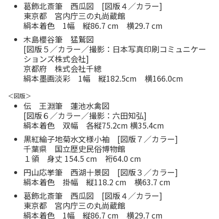
葛飾北斎筆 西瓜図 [図版４／カラー]
東京都 宮内庁三の丸尚蔵館
絹本着色 1幅 縦86.7 cm 横29.7 cm
木島櫻谷筆 猛鷲図
[図版５／カラー／撮影：日本写真印刷コミュニケー
ションズ株式会社]
京都府 株式会社千總
絹本墨画淡彩 1幅 縦182.5cm 横166.0cm
＜図版＞
伝 王淵筆 蓮池水禽図
[図版６／カラー／撮影：六田知弘]
絹本着色 双幅 各縦75.2cm 横35.4cm
黒紅綸子地菊水文様小袖 [図版７／カラー]
千葉県 国立歴史民俗博物館
１領 身丈 154.5 cm 裄64.0 cm
円山応挙筆 西湖十景図 [図版３／カラー]
絹本着色 掛幅 縦118.2 cm 横63.7 cm
葛飾北斎筆 西瓜図 [図版４／カラー]
東京都 宮内庁三の丸尚蔵館
絹本着色 1幅 縦86.7 cm 横29.7 cm