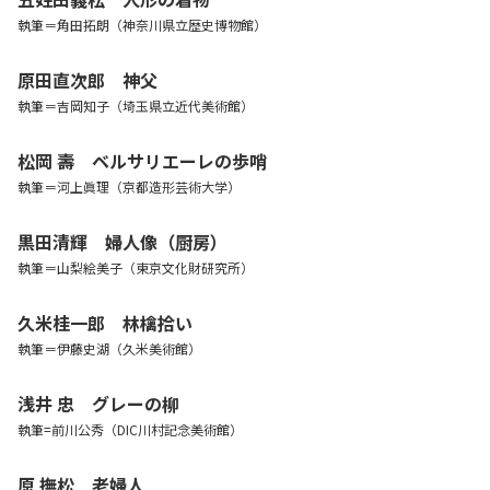
執筆＝角田拓朗（神奈川県立歴史博物館）
原田直次郎 神父
執筆＝吉岡知子（埼玉県立近代美術館）
松岡 壽 ベルサリエーレの歩哨
執筆＝河上眞理（京都造形芸術大学）
黒田清輝 婦人像（厨房）
執筆＝山梨絵美子（東京文化財研究所）
久米桂一郎 林檎拾い
執筆＝伊藤史湖（久米美術館）
浅井 忠 グレーの柳
執筆=前川公秀（DIC川村記念美術館）
原 撫松 老婦人