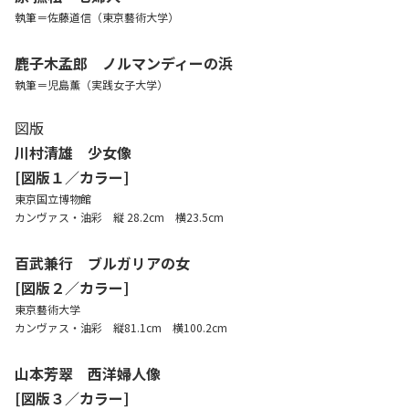
執筆＝佐藤道信（東京藝術大学）
鹿子木孟郎 ノルマンディーの浜
執筆＝児島薫（実践女子大学）
図版
川村清雄 少女像
[図版１／カラー]
東京国立博物館
カンヴァス・油彩 縦 28.2cm 横23.5cm
百武兼行 ブルガリアの女
[図版２／カラー]
東京藝術大学
カンヴァス・油彩 縦81.1cm 横100.2cm
山本芳翠 西洋婦人像
[図版３／カラー]