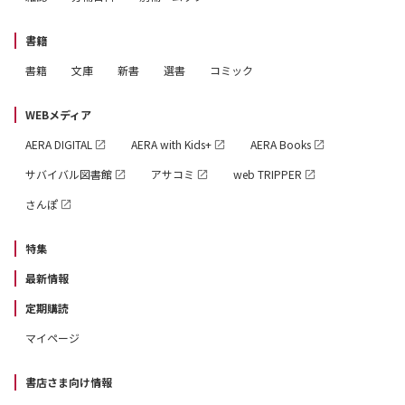
書籍
書籍
文庫
新書
選書
コミック
WEBメディア
AERA DIGITAL
AERA with Kids+
AERA Books
サバイバル図書館
アサコミ
web TRIPPER
さんぽ
特集
最新情報
定期購読
マイページ
書店さま向け情報