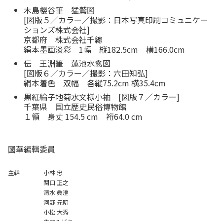
木島櫻谷筆 猛鷲図
[図版５／カラー／撮影：日本写真印刷コミュニケー
ションズ株式会社]
京都府 株式会社千總
絹本墨画淡彩 1幅 縦182.5cm 横166.0cm
伝 王淵筆 蓮池水禽図
[図版６／カラー／撮影：六田知弘]
絹本着色 双幅 各縦75.2cm 横35.4cm
黒紅綸子地菊水文様小袖 [図版７／カラー]
千葉県 国立歴史民俗博物館
１領 身丈 154.5 cm 裄64.0 cm
國華編輯委員
主幹 小林 忠
関口 正之
清水 眞澄
河野 元昭
小松 大秀