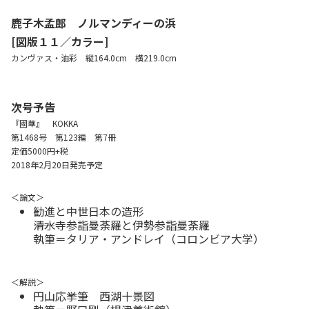
鹿子木孟郎 ノルマンディーの浜
[図版１１／カラー]
カンヴァス・油彩 縦164.0cm 横219.0cm
次号予告
『國華』 KOKKA
第1468号 第123編 第7冊
定価5000円+税
2018年2月20日発売予定
＜論文＞
勧進と中世日本の造形
――清水寺参詣曼荼羅と伊勢参詣曼荼羅
執筆＝タリア・アンドレイ（コロンビア大学）
＜解説＞
円山応挙筆 西湖十景図