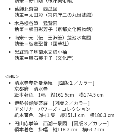
執筆＝野口剛（根津美術館）
葛飾北斎筆 西瓜図
執筆＝太田彩（宮内庁三の丸尚蔵館）
木島櫻谷筆 猛鷲図
執筆＝植田彩芳子（京都文化博物館）
南宋～元（伝 王淵筆）蓮池水禽図
執筆＝板倉聖哲（國華社）
黒紅綸子地菊水文様小袖
執筆＝輿石英里子（文化庁）
＜図版＞
清水寺参詣曼荼羅 [図版１／カラー]
京都府 清水寺
紙本著色 1幅 縦161.5cm 横174.5 cm
伊勢参詣曼荼羅 [図版２／カラー]
アメリカ パワーズ・コレクション
紙本著色 2曲１隻 縦151.1 cm 横180.3 cm
円山応挙筆 西湖十景図 [図版３／カラー]
絹本着色 掛幅 縦118.2 cm 横63.7 cm