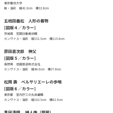
東京藝術大学
板・油彩 縦41.0cm 横32.8cm
五姓田義松 人形の着物
[図版４／カラー]
茨城県 笠間日動美術館
カンヴァス・油彩 縦151.5cm 横115.6cm
原田直次郎 神父
[図版５／カラー]
長野県 信越放送株式会社
カンヴァス・油彩 縦46.0cm 横37.8cm
松岡 壽 ベルサリエーレの歩哨
[図版６／カラー]
東京都 宮内庁三の丸尚蔵館
カンヴァス・油彩 縦102.5cm 横62.5cm
黒田清輝 婦人像（厨房）