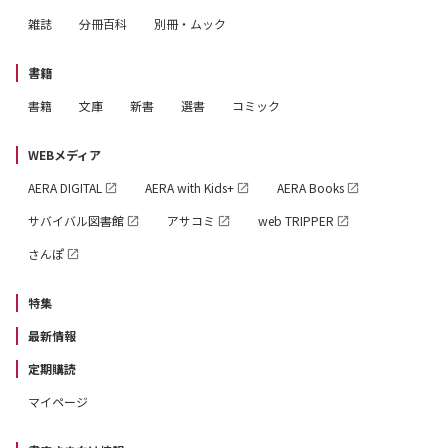
雑誌
分冊百科
別冊・ムック
書籍
書籍
文庫
新書
選書
コミック
WEBメディア
AERA DIGITAL
AERA with Kids+
AERA Books
サバイバル図書館
アサコミ
web TRIPPER
さんぽ
特集
最新情報
定期購読
マイページ