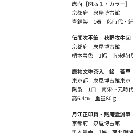
虎卣
［図版１・カラー］
京都府 泉屋博古館
青銅製 1器 殷時代・紀元
伝閻次平筆 秋野牧牛図
京都府 泉屋博古館
絹本着色 1幅 南宋時代・
唐物文琳茶入 銘 若草
東京都 泉屋博古館東京
陶製 1口 南宋～元時代・
高6.4㎝ 重量80ｇ
月江正印賛・黙庵霊淵筆
京都府 泉屋博古館
紙本墨画 1幅 南北朝時代