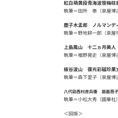
紅白萌黄段青海波笹梅枝
執筆＝田所 泰（泉屋博
鹿子木孟郎 ノルマンデ
執筆＝
野地耕一郎（泉屋
上島鳳山 十二ヵ月美人
執筆＝
椎野晃史（泉屋博
板谷波山 葆光彩磁珍果
執筆＝
森下愛子（泉屋博
八代目西村彦兵衛 扇面燕
執筆＝
小松大秀
（國華社
＜図版＞