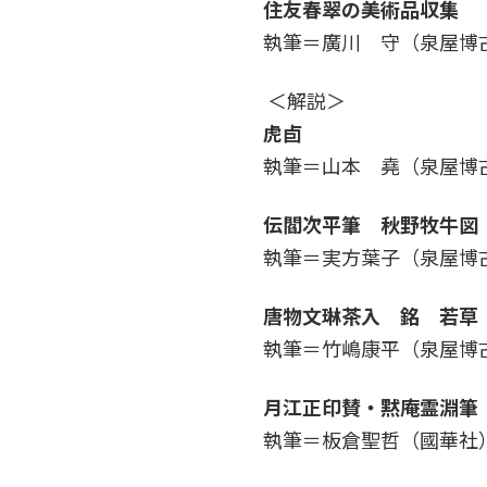
住友春翠の美術品収集
執筆＝廣川 守（泉屋博
＜解説＞
虎卣
執筆＝
山本 堯（泉屋博
伝閻次平筆 秋野牧牛図
執筆＝
実方葉子
（泉屋博
唐物文琳茶入 銘
若草
執筆＝
竹嶋康平（泉屋博
月江正印賛・黙庵霊淵筆
執筆＝
板倉聖哲
（國華社