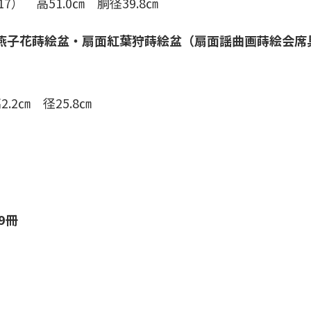
7） 高51.0㎝ 胴径39.8㎝
燕子花蒔絵盆・扇面紅葉狩蒔絵盆（扇面謡曲画蒔絵会席
2㎝ 径25.8㎝
9冊