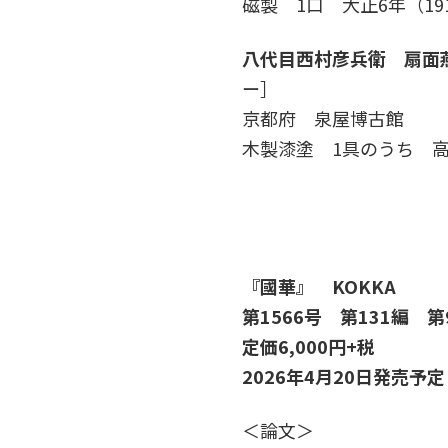
磁製 1口 大正6年（191
八代目西村彦兵衛 扇面
ー］
京都府 泉屋博古館
木製漆塗 1具のうち 高2.
『國華』 KOKKA
第1566号 第131編 第
定価6,000円+税
2026年4月20日発売予定
＜論文＞