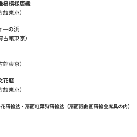
垂桜模様唐織
古館東京）
ィーの浜
博古館
東京
）
古館
東京
）
文花瓶
古館
東京
）
子花蒔絵盆・扇面紅葉狩蒔絵盆
（扇面謡曲画蒔絵会席具の内）
）