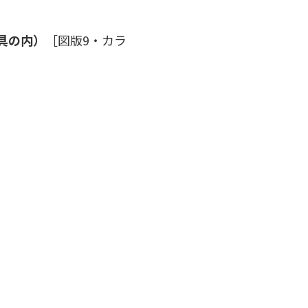
具の内）
［図版9・カラ