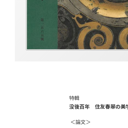
特輯
没後百年 住友春翠の美
＜論文＞