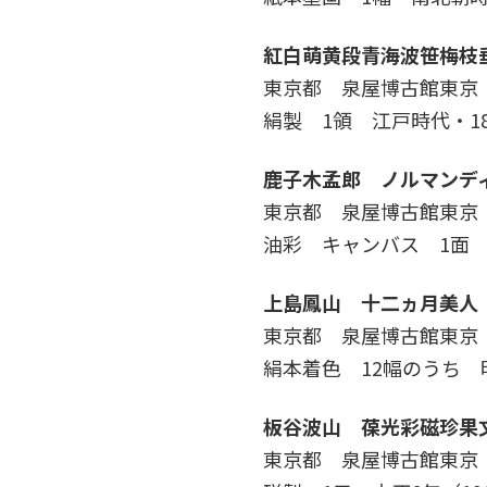
紅白萌黄段青海波笹梅枝
東京都 泉屋博古館東京
絹製 1領 江戸時代・18世
鹿子木孟郎 ノルマンデ
東京都 泉屋博古館東
油彩 キャンバス 1面 明治
上島鳳山 十二ヵ月美人
東京都 泉屋博古館東京
絹本着色 12幅のうち 明治
板谷波山 葆光彩磁珍果
東京都 泉屋博古館東