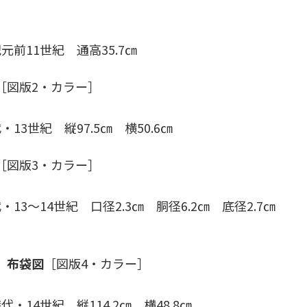
前11世紀 通高35.7㎝
［図版2・カラー］
13世紀 縦97.5㎝ 横50.6㎝
［図版3・カラー］
13～14世紀 口径2.3㎝ 胴径6.2㎝ 底径2.7㎝
 布袋図
［図版4・カラー］
・14世紀 縦114.2㎝ 横48.8㎝