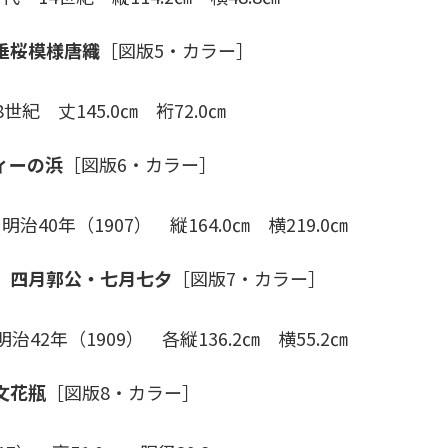
垂桜模様唐織
［図版5・カラー］
紀 丈145.0㎝ 裄72.0㎝
ィーの浜
［図版6・カラー］
京
40年（1907） 縦164.0㎝ 横219.0㎝
 四月郭公・七月七夕
［図版7・カラー］
42年（1909） 各縦136.2㎝ 横55.2㎝
文花瓶
［図版8・カラー］
京