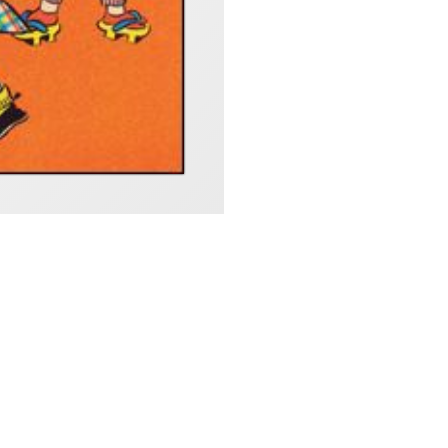
掲載。新聞の印刷面で
ンさばきが分かります
（3）新聞掲載日を掲
→時事的な内容の多
で、当時の生活の様子
お子様から大人まで、