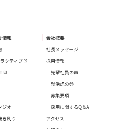
け情報
会社概要
書
社長メッセージ
タラクティブ
採用情報
T
先輩社員の声
就活虎の巻
募集要項
タジオ
採用に関するQ＆A
抜き刷り
アクセス