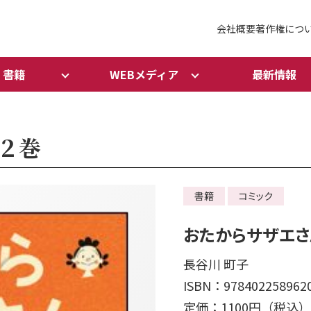
会社概要
著作権につ
書籍
WEBメディア
最新情報
２巻
書籍
コミック
おたからサザエさ
長谷川 町子
ISBN：978402258962
定価：1100円（税込）