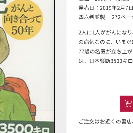
発売日：2019年2月7
四六判並製 272ペ
2人に1人ががんにな
の病気なのに、いまだ
77歳の名医が立ち上
は。日本縦断3500キ
ご注文はお近くの書店