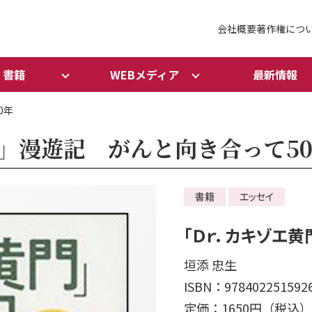
会社概要
著作権につ
書籍
WEBメディア
最新情報
0年
」漫遊記 がんと向き合って5
書籍
エッセイ
「Ｄｒ．カキゾエ
垣添 忠生
ISBN：978402251592
定価：1650円（税込）