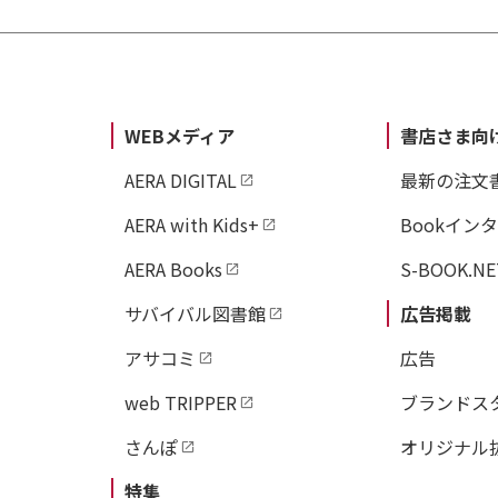
WEBメディア
書店さま向
AERA DIGITAL
最新の注文
AERA with Kids+
Bookイン
AERA Books
S-BOOK.NE
サバイバル図書館
広告掲載
アサコミ
広告
web TRIPPER
ブランドス
さんぽ
オリジナル
特集