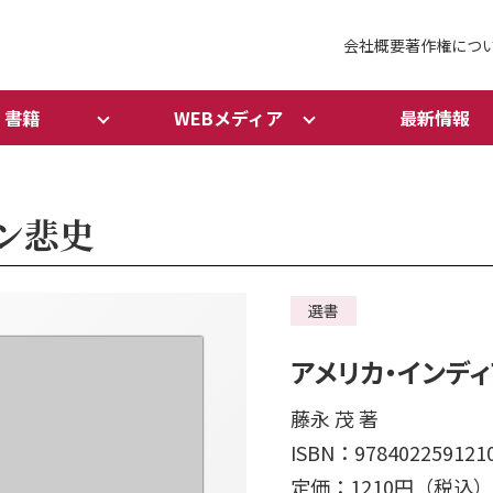
会社概要
著作権につ
書籍
WEBメディア
最新情報
ン悲史
選書
アメリカ・インデ
藤永 茂 著
ISBN：978402259121
定価：1210円（税込）