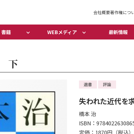
会社概要
著作権につ
書籍
WEBメディア
最新情報
 下
選書
評論
失われた近代を
橋本 治
ISBN：978402263086
定価：1870円（税込）