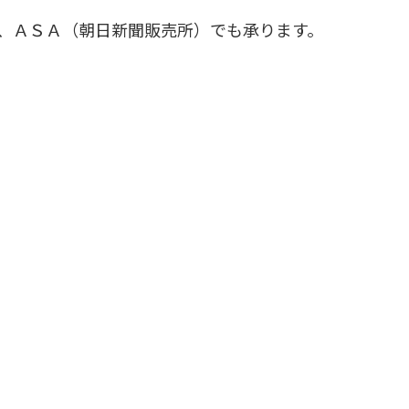
け入れた日本人が求め、 「近代」によって失われ
、ＡＳＡ（朝日新聞販売所）でも承ります。
？