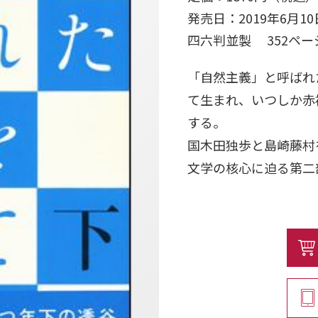
発売日：2019年6月10
四六判並製 352ペー
「自然主義」と呼ばれ
て生まれ、いつしか赤
する。
国木田独歩と島崎藤村
文学の核心に迫る第二
そして、明治維新の前
岡子規、一つ年下の北
明治生まれの第一世代
橋本治の「近代」「文