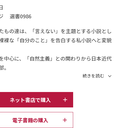
日
ジ 選書0986
たもの達は、「言えない」を主題とする小説とし
裸裸な「自分のこと」を告白する私小説へと変貌
を中心に、「自然主義」との関わりから日本近代
部。
年に生まれた夏目漱石、尾崎紅葉、幸田露伴、正
村透谷。
ネット書店で購入
の群像を、彼らの作品読解を通して活写する
学」論の完結編。
電子書籍の購入