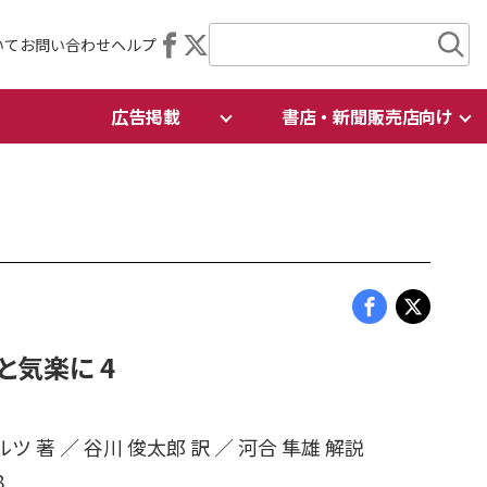
いて
お問い合わせ
ヘルプ
広告掲載
書店・新聞販売店向け
と気楽に 4
 著 ／ 谷川 俊太郎 訳 ／ 河合 隼雄 解説
8