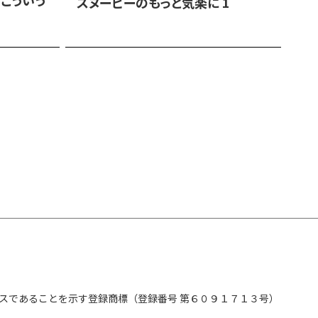
スヌーピーのもっと気楽に 1
行
スであることを示す登録商標（登録番号 第６０９１７１３号）